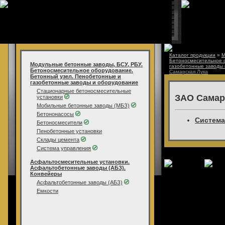
Каталог продукции
»
М
Бетоносмесительное 
Модульные бетонные заводы, БСУ, РБУ.
газобетонные заводы
Бетоносмесительное оборудование.
Самарская Лука
Бетонный узел. Пенобетонные и
газобетонные заводы и оборудование
Стационарные бетоносмесительные
ЗАО Самар
установки
Мобильные бетонные заводы (МБЗ)
Бетононасосы
Система
Бетоносмесители
Пенобетонные установки
Склады цемента
Система управления
Асфальтосмесительные установки.
Асфальтобетонные заводы (АБЗ).
Конвейеры
Асфальтобетонные заводы (АБЗ)
Емкости