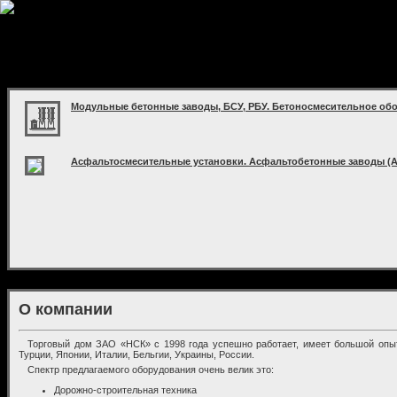
Модульные бетонные заводы, БСУ, РБУ. Бетоносмесительное обо
Асфальтосмесительные установки. Асфальтобетонные заводы (
О компании
Торговый дом ЗАО «НСК» с 1998 года успешно работает, имеет большой опыт
Турции, Японии, Италии, Бельгии, Украины, России.
Спектр предлагаемого оборудования очень велик это:
Дорожно-строительная техника