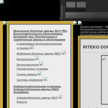
Каталог продукции
»
Мо
Бетоносмесительное о
Модульные бетонные заводы, БСУ, РБУ.
газобетонные заводы 
Бетоносмесительное оборудование.
бетоносмесительные у
Бетонный узел. Пенобетонные и
газобетонные заводы и оборудование
Стационарные бетоносмесительные
RITEKO DO
установки
Мобильные бетонные заводы (МБЗ)
Бетононасосы
Бетоносмесители
Пенобетонные установки
Склады цемента
Система управления
Асфальтосмесительные установки.
Асфальтобетонные заводы (АБЗ).
Конвейеры
Асфальтобетонные заводы (АБЗ)
Емкости