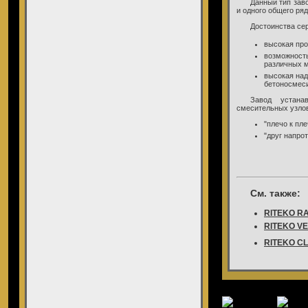
Данный тип зав
и одного общего ряд
Достоинства се
высокая про
возможность
различных м
высокая над
бетоносмеси
Завод устана
смесительных узлов
"плечо к пле
"друг напрот
См. также:
RITEKO R
RITEKO V
RITEKO C