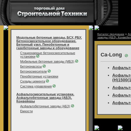
Каталог продукции
»
А
Модульные бетонные заводы, БСУ, РБУ.
заводы (АБЗ). Конвейе
Бетоносмесительное оборудование.
Бетонный узел. Пенобетонные и
газобетонные заводы и оборудование
Стационарные бетоносмесительные
Ca-Long
установки
Мобильные бетонные заводы (МБЗ)
Бетононасосы
Асфальт
Бетоносмесители
Асфальт
Пенобетонные установки
(H)1500(
Склады цемента
Система управления
Асфальт
Асфальтосмесительные установки.
Асфальт
Асфальтобетонные заводы (АБЗ).
Конвейеры
Асфальт
Асфальтобетонные заводы (АБЗ)
Емкости