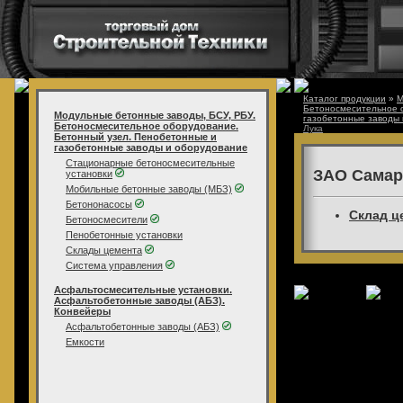
Каталог продукции
»
М
Бетоносмесительное 
Модульные бетонные заводы, БСУ, РБУ.
газобетонные заводы
Бетоносмесительное оборудование.
Лука
Бетонный узел. Пенобетонные и
газобетонные заводы и оборудование
Стационарные бетоносмесительные
ЗАО Самар
установки
Мобильные бетонные заводы (МБЗ)
Бетононасосы
Склад це
Бетоносмесители
Пенобетонные установки
Склады цемента
Система управления
Асфальтосмесительные установки.
Асфальтобетонные заводы (АБЗ).
Конвейеры
Асфальтобетонные заводы (АБЗ)
Емкости